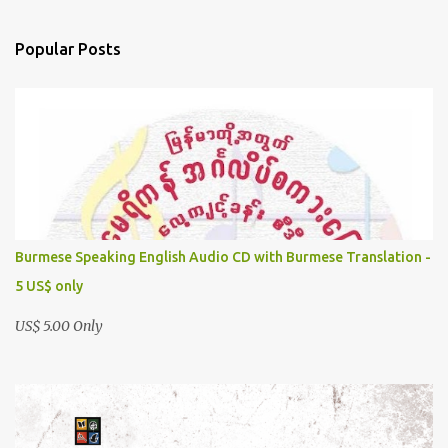
e
n
Popular Posts
t
s
Burmese Speaking English Audio CD with Burmese Translation -
5 US$ only
US$ 5.00 Only