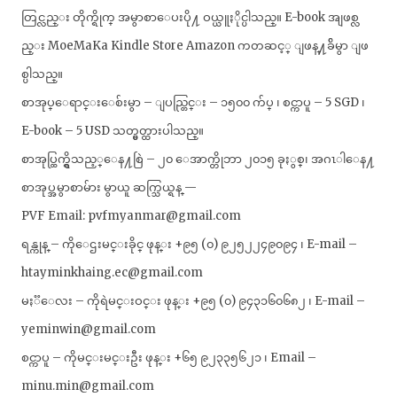
တြင္လည္း တိုက္ရိုက္ အမွာစာေပးပို႔ ဝယ္ယူႏိုင္ပါသည္။ E-book အျဖစ္လ
ည္း MoeMaKa Kindle Store Amazon ကတဆင့္ ျဖန္႔ခ်ိမွာ ျဖ
စ္ပါသည္။
စာအုပ္ေရာင္းေစ်းမွာ – ျပည္တြင္း – ၁၅၀၀ က်ပ္ ၊ စင္ကာပူ – 5 SGD ၊
E-book – 5 USD သတ္မွတ္ထားပါသည္။
စာအုပ္ထြက္ရွိသည့္ေန႔စြဲ – ၂၀ ေအာက္တိုဘာ ၂၀၁၅ ခုႏွစ္၊ အဂၤါေန႔
စာအုပ္အမွာစာမ်ား မွာယူ ဆက္သြယ္ရန္ —
PVF Email: pvfmyanmar@gmail.com
ရန္ကုန္ – ကိုေဌးမင္းခိုင္ ဖုန္း +၉၅ (၀) ၉၂၅၂၂၄၉၀၉၄ ၊ E-mail –
htayminkhaing.ec@gmail.com
မႏၱေလး – ကိုရဲမင္းဝင္း ဖုန္း +၉၅ (၀) ၉၄၃၁၆၀၆၈၂ ၊ E-mail –
yeminwin@gmail.com
စင္ကာပူ – ကိုမင္းမင္းဦး ဖုန္း +၆၅ ၉၂၃၃၅၆၂၁ ၊ Email –
minu.min@gmail.com