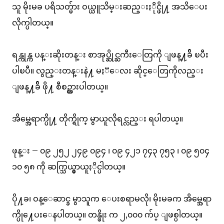
သူ မိုးမခ ပရိသတ္မ်ား ဝယ္ယူသိမ္းဆည္းႏိုင္ဖို႔ အသိေပး
လိုက္ပါတယ္။
ရန္ကုန္က ပန္းဆိုးတန္း စာအုပ္ဆိုင္ႀကီးေတြကို ျဖန္႔ခ်ိ ၿပီး
ပါၿပီ။ လွည္းတန္းနဲ႔ မႏၱေလး ဆိုင္ေတြကိုလည္း
ျဖန္႔ခ်ိ ဖို႔ စီစဥ္ထားပါတယ္။
အိမ္အေရာက္ပို႔ တိုက္ရိုက္ မွာယူလိုရင္လည္း ရပါတယ္။
ဖုန္း – ၀၉ ၂၅၂ ၂၄၉ ၀၉၄ ၊ ၀၉ ၄၂၁ ၇၄၃ ၇၅၃ ၊ ၀၉ ၅၀၄
၁၀ ၅၈ ကို ဆက္သြယ္မွာယူႏိုင္ပါတယ္။
ပို႔ခ၊ ဝန္ေဆာင္ခ မွာသူက ေပးစရာမလို၊ မိုးမခက အိမ္အေရာ
က္ပို႔ေပးေနပါတယ္။ တန္ဖိုး က ၂,၀၀၀ က်ပ္ ျဖစ္ပါတယ္။