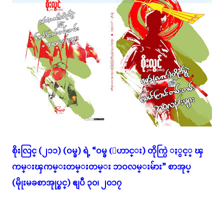
စိုးလြင္ (၂၁၁) (ဝမ္ခ) ရဲ့ “ဝမ္ခ (ေဟာင္း) တိုက္ပြဲ ႏွင့္ ၾ
ကမ္းၾကမ္းတမ္းတမ္း ဘဝလမ္းမ်ား” စာအုပ္
(မိုုးမခစာအုုပ္စင္) ဧျပီ ၃၀၊ ၂၀၁၇